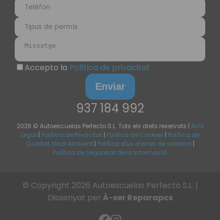
Accepto la
Política de privacitat
Enviar
937 184 992
2026 © Autoescuelas Perfecto S.L.
Tots els drets reservats
|
Avís
Legal
|
Política de Privacitat
|
Política de Cookies
|
Política de
Qualitat, Medi Ambient
|
Política d'ús d'eines de sistema
|
Política de Seguretat de la Informació
© Copyright
2026
Autoescuelas Perfecto S.L. |
Dissenyat per
À-ser Reparapcs