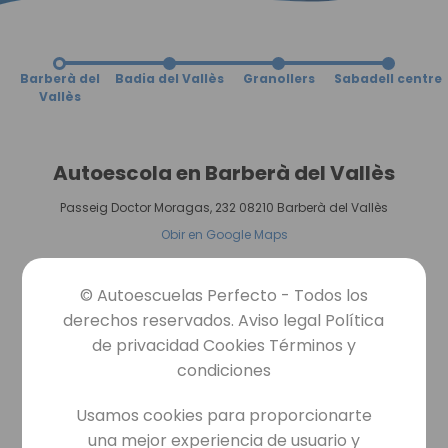
D
C+E
Recuperar puntos
Barberà del
Badia del Vallès
Granollers
Sabadell centre
B96
Vallès
ADR
Autoescola en
Barberà del Vallès
Certificat
CAP
Passeig Doctor Moragas, 232 08210 Barberà del Vallès
Obir en Google Maps
© Autoescuelas Perfecto - Todos los
derechos reservados. Aviso legal Política
de privacidad Cookies Términos y
condiciones
Usamos cookies para proporcionarte
una mejor experiencia de usuario y