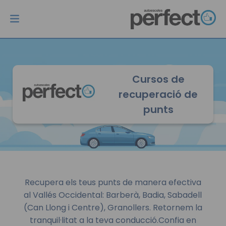
Autoescola
Perfecto
Permisos
Centres
Més
Cursos de
Inici
B
Barberá del Vallès
Treballa amb nosaltres
recuperació de
Permisos
AM
Badia del Vallès
Calendaris
punts
Centres
A1
Sabadell Centro
Més
A2
Granollers
A
Recupera els teus punts de manera efectiva
Accés a tests
al Vallés Occidental: Barberà, Badia, Sabadell
C
(Can Llong i Centre), Granollers. Retornem la
Campus
tranquil·litat a la teva conducció.Confia en