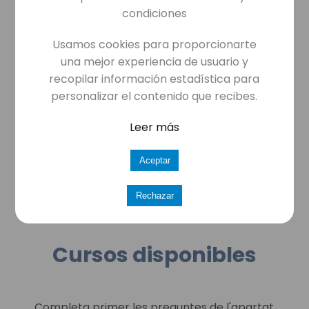
condiciones
Usamos cookies para proporcionarte
Vaig perdre el carnet per via judicial i
una mejor experiencia de usuario y
em demanen fer un curs
recopilar información estadística para
CURS DE 24h Amb examen
personalizar el contenido que recibes.
només si la retirada va ser
superior a 2 anys
Leer más
Aceptar
Inici
Rechazar
Cursos disponibles
Completa primer les preguntes de l'apartat